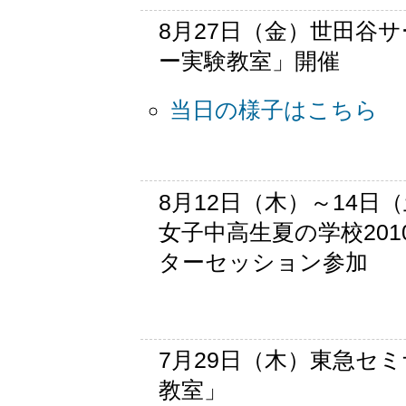
8月27日（金）世田谷
ー実験教室」開催
当日の様子はこちら
8月12日（木）～14日
女子中高生夏の学校20
ターセッション参加
7月29日（木）東急セ
教室」