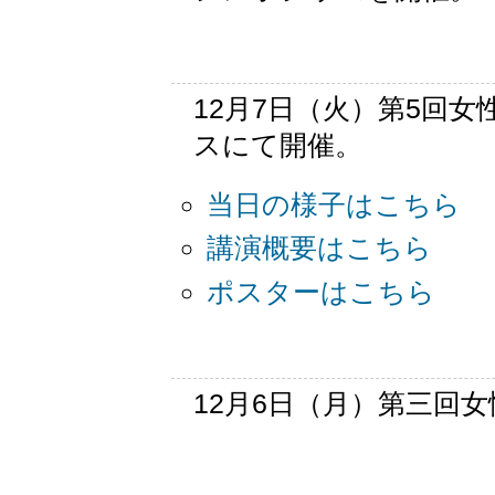
12月7日（火）第5回
スにて開催。
当日の様子はこちら
講演概要はこちら
ポスターはこちら
12月6日（月）第三回