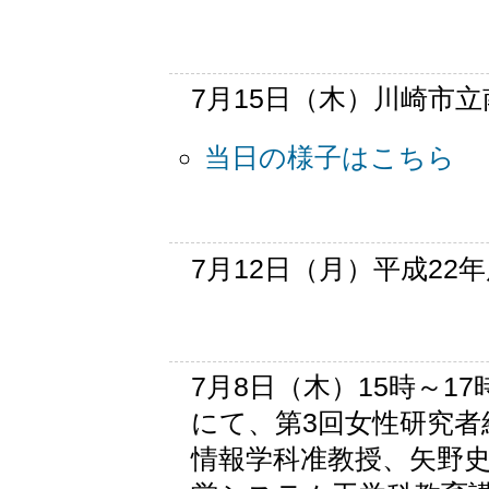
7月15日（木）川崎市
当日の様子はこちら
7月12日（月）平成2
7月8日（木）15時～1
にて、第3回女性研究
情報学科准教授、矢野