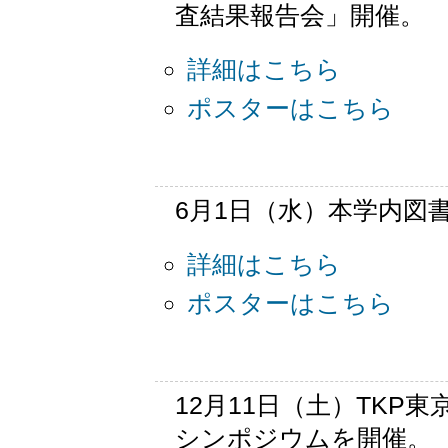
査結果報告会」開催。
詳細はこちら
ポスターはこちら
6月1日（水）本学内図書館
詳細はこちら
ポスターはこちら
12月11日（土）TK
シンポジウムを開催。