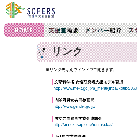
リンク
※リンク先は別ウィンドウで開きます。
文部科学省 女性研究者支援モデル育成
http://www.mext.go.jp/a_menu/jinzai/koubo/06
内閣府男女共同参画局
http://www.gender.go.jp/
男女共同参画学協会連絡会
http://annex.jsap.or.jp/renrakukai/
JST男女共同参画