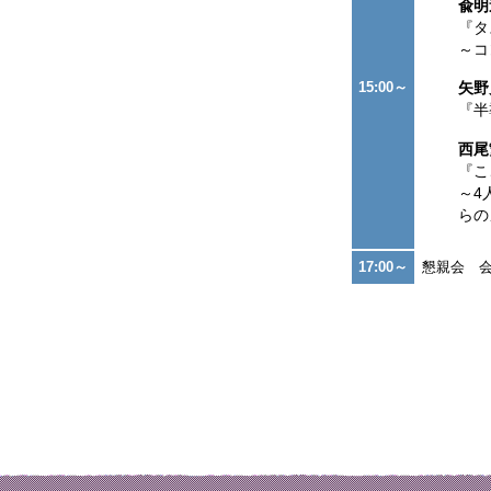
兪明
『タ
～コ
15:00～
矢野
『半
西尾
『こ
～4
らの
17:00～
懇親会 会