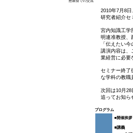
懇親会での交流
2010年7月
研究者紹介セ
宮内知識工学
明連准教授、
「伝えたい今
講演内容は、
業経営に必要
セミナー終了
な学科の教職
次回は10月
追ってお知ら
プログラム
■開催挨拶
■講義