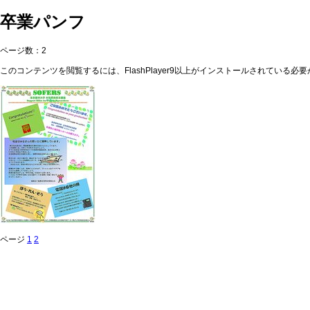
卒業パンフ
ページ数：2
このコンテンツを閲覧するには、FlashPlayer9以上がインストールされている必要が
ページ
1
2